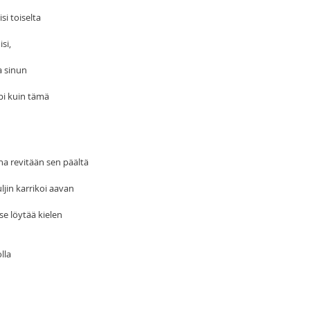
si toiselta
si,
a sinun
pi kuin tämä
na revitään sen päältä
ljin karrikoi aavan
se löytää kielen
lla