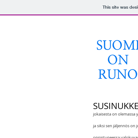
This site was des
SUSINUKK
jokaisesta on olemassa 
ja siksi sen jäljennös on 
onnistuneessa valokuva