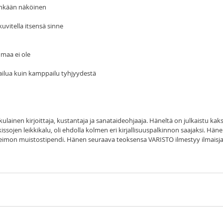
enkään näköinen
kuvitella itsensä sinne
umaa ei ole
ailua kuin kamppailu tyhjyydestä
lainen kirjoittaja, kustantaja ja sanataideohjaaja. Häneltä on julkaistu kak
kissojen leikkikalu, oli ehdolla kolmen eri kirjallisuuspalkinnon saajaksi. Hän
eimon muistostipendi. Hänen seuraava teoksensa VARISTO ilmestyy ilmaisja