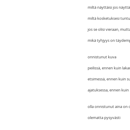
miltä näyttäisi jos näyttäi
miltä kosketuksesi tuntui
jos se olisi vieraan, mutt
mikä tyhjyys on täydem
onnistunut kuva
peilissä, ennen kuin laka
etsimessä, ennen kuin su
ajatuksessa, ennen kuin 
olla onnistunut aina on o
olematta pysyvästi