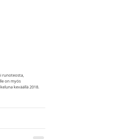
si runoteosta,
elle on myös
keluna keväällä 2018.