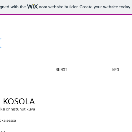
igned with the
.com
website builder. Create your website today.
RUNOT
INFO
E KOSOLA
yksi onnistunut kuva
jokaisessa
ssa