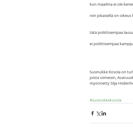
kun maailma ei ole ken
niin jokaisella on oikeus 
tätä poliittisempaa laus
ei poliittisempaa kampp
Susinukke Kosola on turku
joista viimeisin, Avaruus
myönnetty Silja Hiidenh
#susinukkekosola