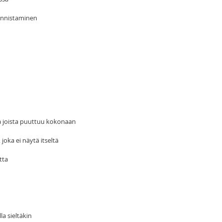
tunnistaminen
ta joista puuttuu kokonaan
joka ei näytä itseltä
tta
lla sieltäkin