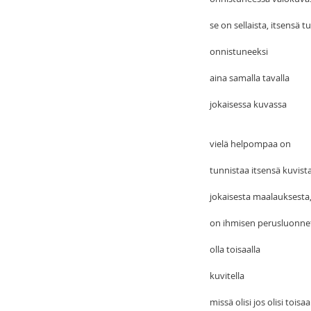
se on sellaista, itsensä 
onnistuneeksi
aina samalla tavalla
jokaisessa kuvassa
vielä helpompaa on
tunnistaa itsensä kuvis
jokaisesta maalauksesta, 
on ihmisen perusluonne
olla toisaalla
kuvitella
missä olisi jos olisi toisaa